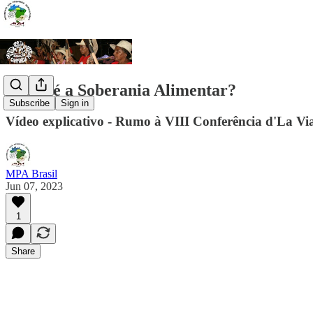
O que é a Soberania Alimentar?
Subscribe
Sign in
Vídeo explicativo - Rumo à VIII Conferência d'La V
MPA Brasil
Jun 07, 2023
1
Share